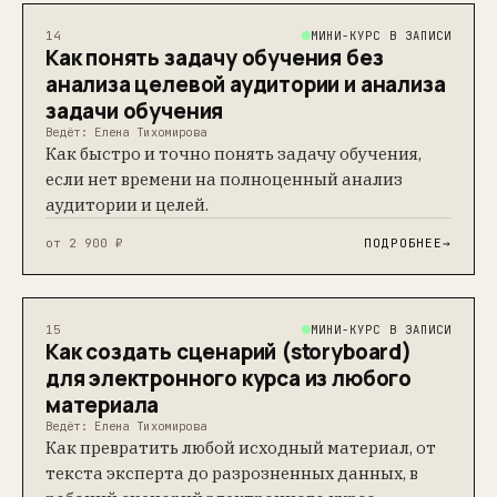
МИНИ-КУРС В ЗАПИСИ
14
Как понять задачу обучения без
анализа целевой аудитории и анализа
задачи обучения
Ведёт: Елена Тихомирова
Как быстро и точно понять задачу обучения,
если нет времени на полноценный анализ
аудитории и целей.
от 2 900 ₽
ПОДРОБНЕЕ
→
МИНИ-КУРС В ЗАПИСИ
15
Как создать сценарий (storyboard)
для электронного курса из любого
Индивидуальный предприниматель
материала
Тихомирова Елена Владимировна
Ведёт: Елена Тихомирова
ОГРНИП 321774600761305
Как превратить любой исходный материал, от
Дата регистрации 07.12.2021
текста эксперта до разрозненных данных, в
РФ, Москва, проезд Загорского, дом 11