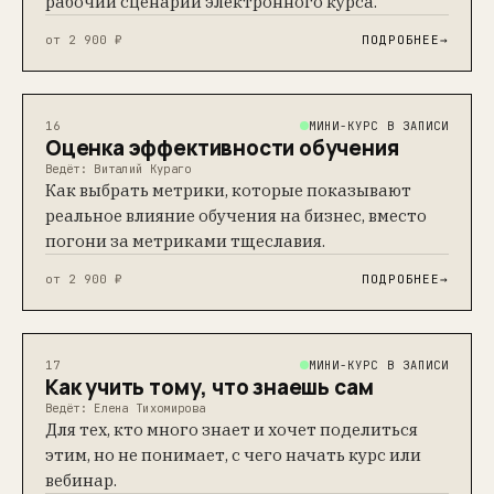
рабочий сценарий электронного курса.
от 2 900 ₽
ПОДРОБНЕЕ
→
Подпишитесь на новости:
МИНИ-КУРС В ЗАПИСИ
16
Оценка эффективности обучения
>
Ведёт: Виталий Кураго
Нажимая на кнопку «Стрелка» я подтверждаю, что ознакомлен
Как выбрать метрики, которые показывают
(-а) и согласен (-а) с
Политикой в отношении обработки
персональных данных
,
Согласием на получение рекламной
реальное влияние обучения на бизнес, вместо
рассылки
, и даю
согласие на обработку персональных данных
погони за метриками тщеславия.
от 2 900 ₽
ПОДРОБНЕЕ
→
Политика конфиденциальности
Согласие на обработку персональных данных
Согласие на получение рекламной рассылки
МИНИ-КУРС В ЗАПИСИ
17
Как учить тому, что знаешь сам
Сведения об образовательной организации
Ведёт: Елена Тихомирова
Лицензия на образовательную деятельность
Для тех, кто много знает и хочет поделиться
этим, но не понимает, с чего начать курс или
Политика в области обработки куки-файлов
вебинар.