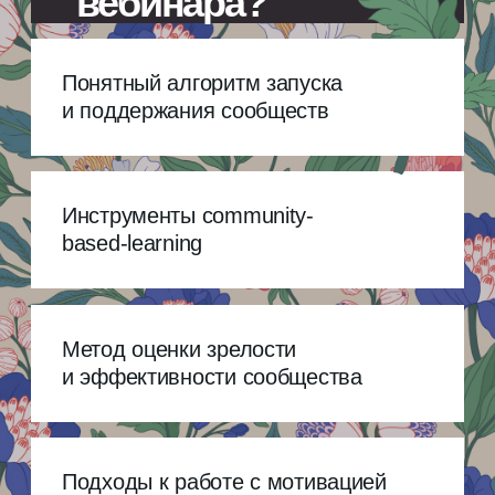
Canvas и Orbit Model
Карта капиталов участников
сообщества
Шаблон обратного проектирования
комьюнити
Набор метрик эффективности
и калькулятор ROI сообществ
Адаптированная Community- ADDIE
Model