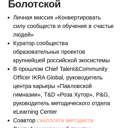
Что и как измерять? Модели
ценности сообщества;
Чего НЕ будет в
курсе?
Как продавать с помощью
сообщества (строить воронки,
прогревы, собирать лиды и т. д.)
Это тоже реальная задача, но она
лежит в области комьюнити-
маркетинга и не будет в фокусе
нашего внимания на этом курсе
Как писать в чатах, креативы,
копирайтинг
Ведение каналов. Это не про