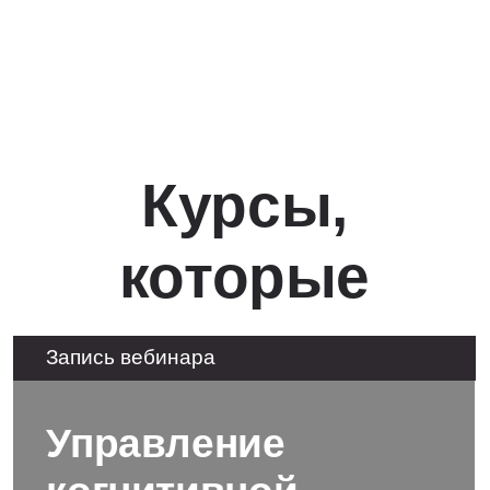
Политика в области обработки куки-файлов
Я ознакомлен (а) и согласен (а) с
Политикой
Сайт Минобрнауки России
в отношении обработки персональных данных
Я ознакомлен (а) и даю
согласие на обработку
Сайт Минпросвещения России
персональных данных
Версия для слабовидящих
ОТПРАВИТЬ