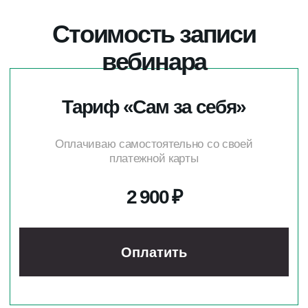
Основы обучения
взрослых
в современном
мире
Курс по методике создания
эффективного обучения взрослых
О КУРСЕ
Индивидуальный предприниматель
Тихомирова Елена Владимировна
ОГРНИП 321774600761305