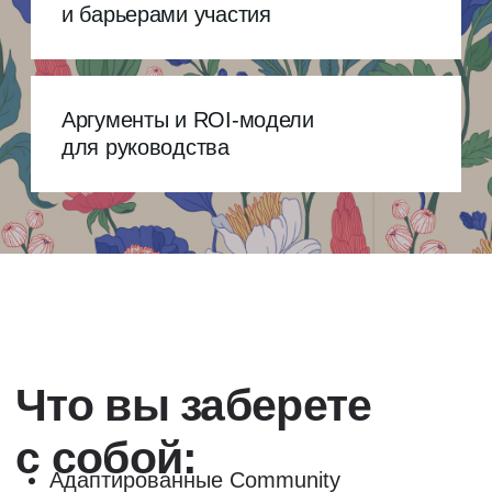
Авторский
курс Марии
Болотской
Личная миссия «Конвертировать
силу сообществ и обучения в счастье
людей»
Куратор сообщества
образовательных проектов
крупнейшей российской экосистемы
В прошлом Chief Talent&Community
Officer IKRA Global, руководитель
центра карьеры «Павловской
гимназии», T&D «Роза Хутор», P&G,