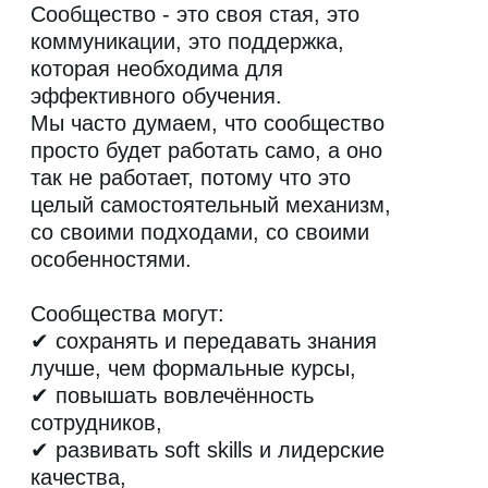
✔ повышать вовлечённость
сотрудников,
✔ развивать soft skills и лидерские
качества,
✔ ускорять адаптацию новичков
и поддерживать изменения
в компании.
Но как встроить сообщество
в обучение? Как его запустить
и удержать активность? Как
добиться, чтобы в чатах
выпускников было больше, чем
просто анонсы от HR? И как
измерить реальную пользу для
бизнеса?
Этот мини-курс даст чёткие
алгоритмы, примеры и шаблоны —
от стратегии до внедрения.
Вы разберётесь, с чего начать, как
вовлекать участников и как
обосновать ценность сообщества
руководству.