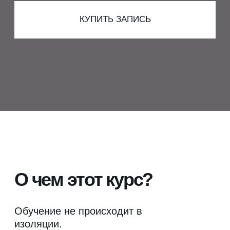
О чем этот курс?
Обучение не происходит в
изоляции.
Сообщество - это своя стая, это
коммуникации, это поддержка,
которая необходима для
эффективного обучения.
Мы часто думаем, что сообщество
просто будет работать само, а оно
так не работает, потому что это
целый самостоятельный механизм,
со своими подходами, со своими
особенностями.
Сообщества могут:
✔ сохранять и передавать знания
лучше, чем формальные курсы,