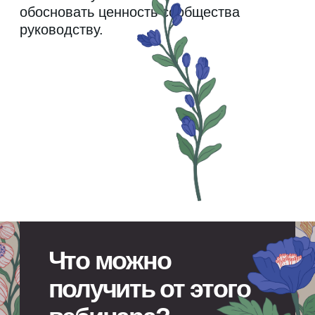
Метод оценки зрелости
и эффективности сообщества
Подходы к работе с мотивацией
и барьерами участия
Аргументы и ROI-модели
для руководства
Что вы заберете
с собой:
Адаптированные Community