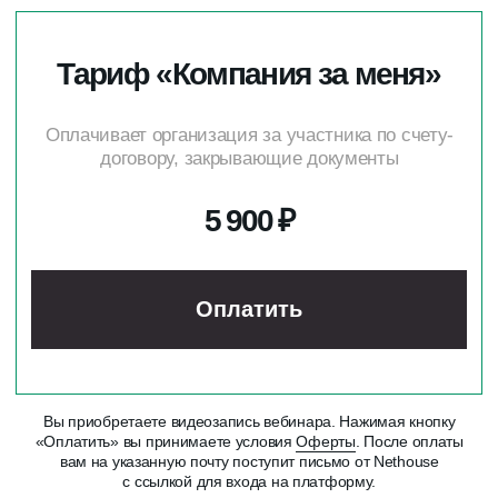
Дата регистрации 07.12.2021
РФ, Москва, проезд Загорского, дом 11
Остались
вопросы?
Подпишитесь на новости:
Оставьте свои данные и мы
>
свяжемся с вами
Нажимая на кнопку «Стрелка» я подтверждаю, что ознакомлен
(-а) и согласен (-а) с
Политикой в отношении обработки
персональных данных
,
Согласием на получение рекламной
рассылки
, и даю
согласие на обработку персональных данных
Политика конфиденциальности
Согласие на обработку персональных данных
Согласие на получение рекламной рассылки
Сведения об образовательной организации
Лицензия на образовательную деятельность