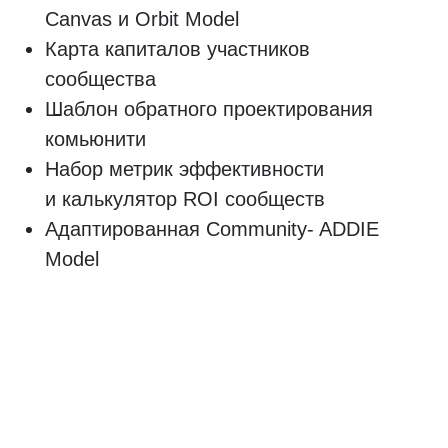
руководитель методического отдела
eLearning Center
Соавтор
скиллсета методиста
Сертифицированный практик
по методологии CRAFT Community
Куратор и преподаватель в
ИКРА
,
LXD hero
, Нетология, School
of Education Universal University
Спикер EdCrunch, ММСО, ведущая
конференции «
Больше чем
обучение
«
Член жюри конкурсов EdTech-
проектов СберУниверситета и Digital
Learning